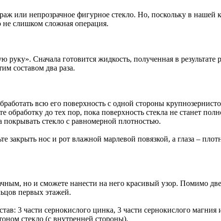
аж или непрозрачное фигурное стекло. Но, поскольку в нашей к
о не слишком сложная операция.
ю руку». Сначала готовится жидкость, полученная в результате 
им составом два раза.
 обработать всю его поверхность с одной стороны крупнозернист
е обработку до тех пор, пока поверхность стекла не станет по
а покрывать стекло с равномерной плотностью.
ьте закрыть нос и рот влажной марлевой повязкой, а глаза – п
ачным, но и сможете нанести на него красивый узор. Помимо две
льцов первых этажей.
ав: 3 части сернокислого цинка, 3 части сернокислого магния и
оном стекло (с внутренней стороны).