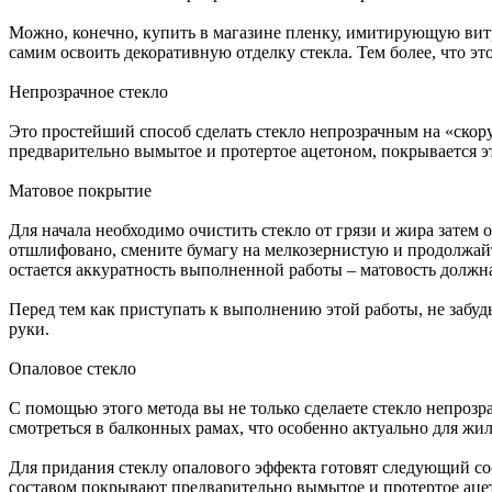
Можно, конечно, купить в магазине пленку, имитирующую витр
самим освоить декоративную отделку стекла. Тем более, что эт
Непрозрачное стекло
Это простейший способ сделать стекло непрозрачным на «скору
предварительно вымытое и протертое ацетоном, покрывается эт
Матовое покрытие
Для начала необходимо очистить стекло от грязи и жира затем
отшлифовано, смените бумагу на мелкозернистую и продолжайт
остается аккуратность выполненной работы – матовость должн
Перед тем как приступать к выполнению этой работы, не забуд
руки.
Опаловое стекло
С помощью этого метода вы не только сделаете стекло непрозр
смотреться в балконных рамах, что особенно актуально для жи
Для придания стеклу опалового эффекта готовят следующий сост
составом покрывают предварительно вымытое и протертое ацет