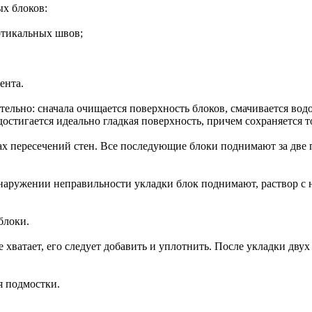
ых блоков:
ртикальных швов;
ента.
ельно: сначала очищается поверхность блоков, смачивается водо
достигается идеально гладкая поверхность, причем сохраняется т
тах пересечений стен. Все последующие блоки поднимают за две
наружении неправильности укладки блок поднимают, раствор с н
блоки.
е хватает, его следует добавить и уплотнить. После укладки дву
я подмостки.