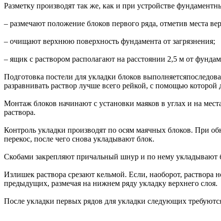
Разметку производят так же, как и при устройстве фундаментн
– размечают положение блоков первого ряда, отметив места ве
– очищают верхнюю поверхность фундамента от загрязнения;
– ящик с раствором располагают на расстоянии 2,5 м от фундам
Подготовка постели для укладки блоков выполняетсяпоследоват
разравнивать раствор лучше всего рейкой, с помощью которой 
Монтаж блоков начинают с установки маяков в углах и на мес
раствора.
Контроль укладки производят по осям маячных блоков. При об
перекос, после чего снова укладывают блок.
Скобами закрепляют причальный шнур и по нему укладывают 
Излишек раствора срезают кельмой. Если, наоборот, раствора н
предыдущих, размечая на нижнем ряду укладку верхнего слоя.
После укладки первых рядов для укладки следующих требуютс