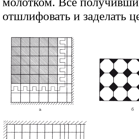
молотком. Все получивш
отшлифовать и заделать ц